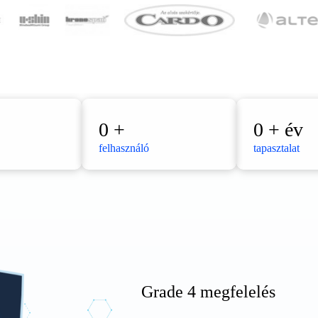
0
+
0
+ év
felhasználó
tapasztalat
Grade 4 megfelelés