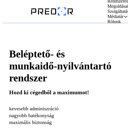
Rendszerei
Megoldása
Szolgáltatá
Médiatár
Rólunk
Beléptető- és
munkaidő-nyilvántartó
rendszer
Hozd ki cégedből a maximumot!
kevesebb adminiszráció
nagyobb hatékonyság
maximális biztonság