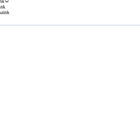
nk
ink
saink