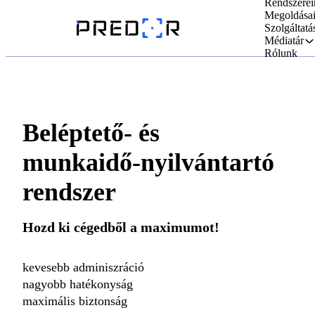
Rendszerei
Megoldása
Szolgáltatá
Médiatár
Rólunk
Beléptető- és
munkaidő-nyilvántartó
rendszer
Hozd ki cégedből a maximumot!
kevesebb adminiszráció
nagyobb hatékonyság
maximális biztonság