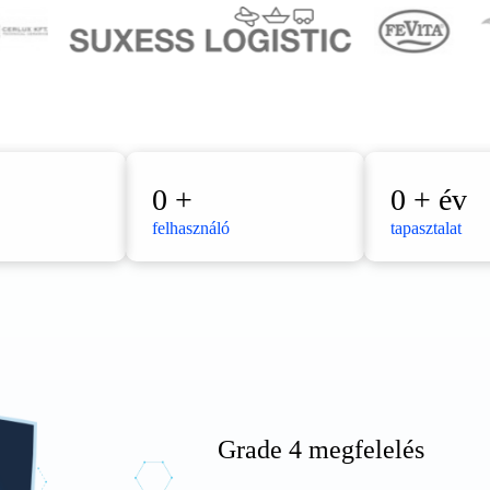
0
+
0
+ év
felhasználó
tapasztalat
Grade 4 megfelelés