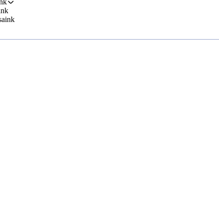
nk
ink
saink