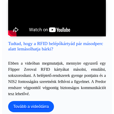
Tudtad, hogy a RFID belépőkártyád pár másodperc
alatt lemásolhatja bárki?
Ebben a videóban megmutatjuk, mennyire egyszerű egy
Flipper Zeroval RFID kártyákat másolni, emulálni,
sokszorosítani. A beléptető-rendszerek gyenge pontjaira és a
NIS2 fontosságára szeretnénk felhívni a figyelmet. A Predor
rendszer végponttól végpontig biztonságos kommunikációt
tesz lehetővé.
Tovább a videótárra