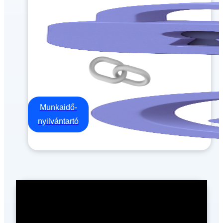
Munkaidő-
nyilvántartó