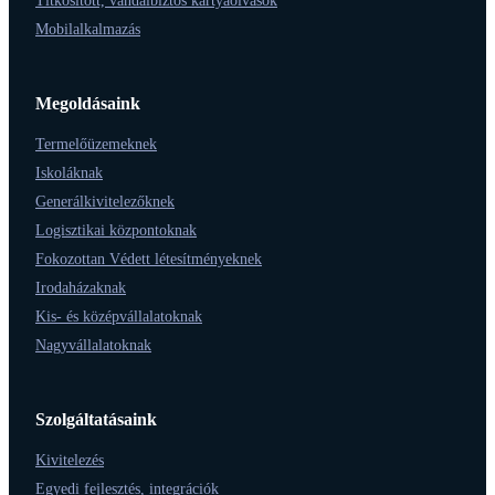
Titkosított, vandálbiztos kártyaolvasók
Mobilalkalmazás
Megoldásaink
Termelőüzemeknek
Iskoláknak
Generálkivitelezőknek
Logisztikai központoknak
Fokozottan Védett létesítményeknek
Irodaházaknak
Kis- és középvállalatoknak
Nagyvállalatoknak
Szolgáltatásaink
Kivitelezés
Egyedi fejlesztés, integrációk