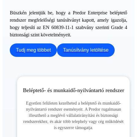
Büszkén jelentjük be, hogy a Predor Enterprise beléptető
rendszer megfelelőségi tanúsítványt kapott, amely igazolja,
hogy teljesíti az EN 60839-11-1 szabvány szerinti Grade 4
biztonsági szint követelményeit.
Tudj meg többet
Tanúsítvány letöltése
Beléptető- és munkaidő-nyilvántartó rendszer
Egyetlen felületen kezelheted a beléptető és munkaidő-
nyilvántartó rendszer eseményeit. A Predor rugalmasan
illeszthető a meglévő vállalatirányítási és biztonsági
rendszerekhez, és akár több telephely vagy cég működését
is egyszerre támogatja.