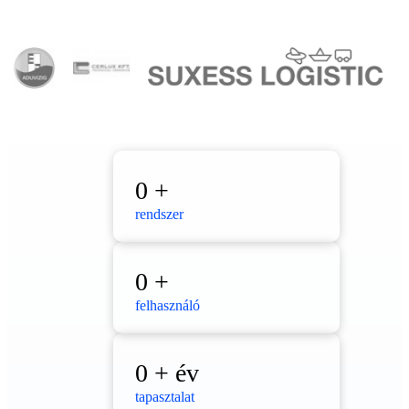
0
+
rendszer
0
+
felhasználó
0
+ év
tapasztalat