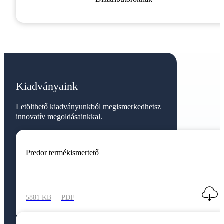
Kiadványaink
Letölthető kiadványunkból megismerkedhetsz
innovatív megoldásainkkal.
Predor termékismertető
5881 KB
PDF