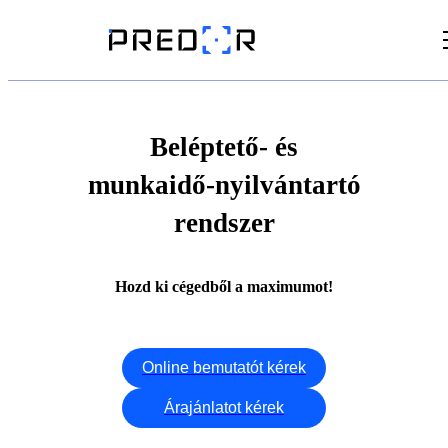
Videók
Cikkek
Beléptető- és
munkaidő-nyilvántartó
Dokumentumtár
rendszer
Hozd ki cégedből a maximumot!
Online bemutatót kérek
Árajánlatot kérek