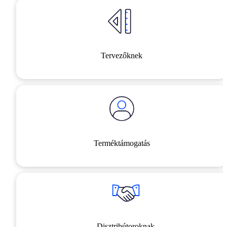
Tervezőknek
Terméktámogatás
Disztribútoroknak