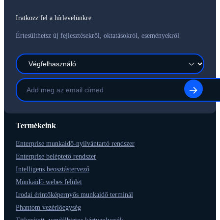
Iratkozz fel a hírlevelünkre
Értesülthetsz új fejlesztésekről, oktatásokról, eseményekről
Termékeink
Enterprise munkaidő-nyilvántartó rendszer
Enterprise beléptető rendszer
Intelligens beosztástervező
Munkaidő webes felület
Irodai érintőképernyős munkaidő terminál
Phantom vezérlőegység