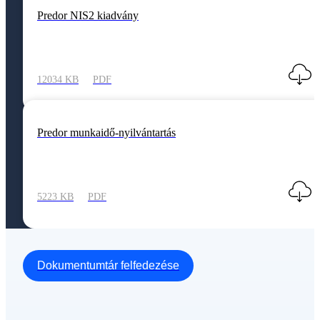
Predor NIS2 kiadvány
12034 KB
PDF
Predor munkaidő-nyilvántartás
5223 KB
PDF
Dokumentumtár felfedezése