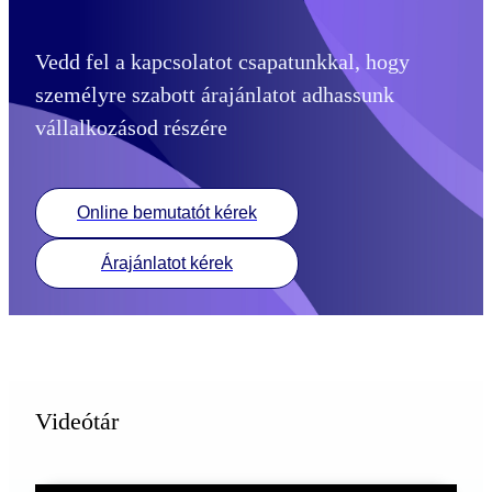
Vedd fel a kapcsolatot csapatunkkal, hogy
személyre szabott árajánlatot adhassunk
vállalkozásod részére
Online bemutatót kérek
Árajánlatot kérek
Videótár