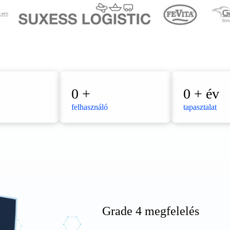
0
+
0
+ év
felhasználó
tapasztalat
Grade 4 megfelelés