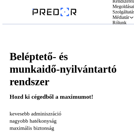
Rendszerei
Megoldása
Szolgáltatá
Médiatár
Rólunk
Beléptető- és
munkaidő-nyilvántartó
rendszer
Hozd ki cégedből a maximumot!
kevesebb adminiszráció
nagyobb hatékonyság
maximális biztonság