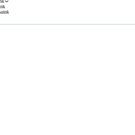
nk
ink
saink