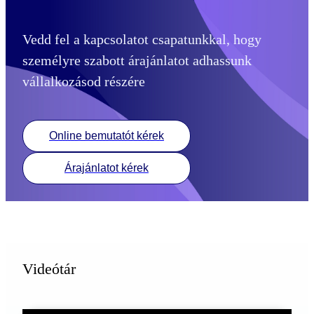
Vedd fel a kapcsolatot csapatunkkal, hogy
személyre szabott árajánlatot adhassunk
vállalkozásod részére
Online bemutatót kérek
Árajánlatot kérek
Videótár