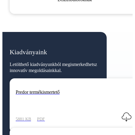
Kiadványaink
Letölthető kiadványunkból megismerkedhetsz
innovatív megoldásainkkal.
Predor termékismertető
5881 KB
PDF