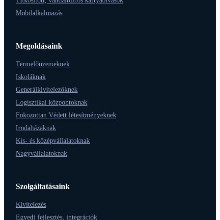
Titkosított, vandálbiztos kártyaolvasók
Mobilalkalmazás
Megoldásaink
Termelőüzemeknek
Iskoláknak
Generálkivitelezőknek
Logisztikai központoknak
Fokozottan Védett létesítményeknek
Irodaházaknak
Kis- és középvállalatoknak
Nagyvállalatoknak
Szolgáltatásaink
Kivitelezés
Egyedi fejlesztés, integrációk