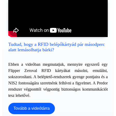
Tudtad, hogy a RFID belépőkártyád pár másodperc
alatt lemásolhatja bárki?
Ebben a videóban megmutatjuk, mennyire egyszerű egy
Flipper Zeroval RFID kártyákat másolni, emulálni,
sokszorosítani. A beléptető-rendszerek gyenge pontjaira és a
NIS2 fontosságára szeretnénk felhívni a figyelmet. A Predor
rendszer végponttól végpontig biztonságos kommunikációt
tesz lehetővé.
Tovább a videótárra