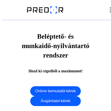
Videók
Cikkek
Beléptető- és
munkaidő-nyilvántartó
Dokumentumtár
rendszer
Hozd ki cégedből a maximumot!
Online bemutatót kérek
Árajánlatot kérek