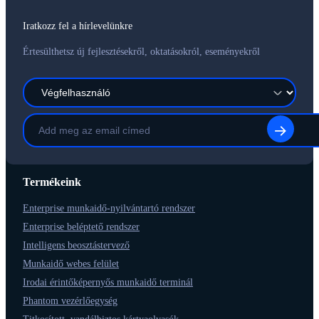
Iratkozz fel a hírlevelünkre
Értesülthetsz új fejlesztésekről, oktatásokról, eseményekről
Termékeink
Enterprise munkaidő-nyilvántartó rendszer
Enterprise beléptető rendszer
Intelligens beosztástervező
Munkaidő webes felület
Irodai érintőképernyős munkaidő terminál
Phantom vezérlőegység