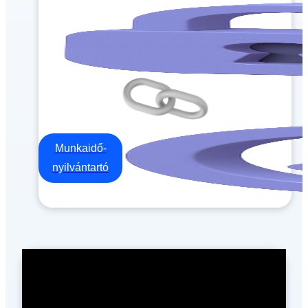
Munkaidő-
nyilvántartó