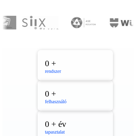
0
+
rendszer
0
+
felhasználó
0
+ év
tapasztalat