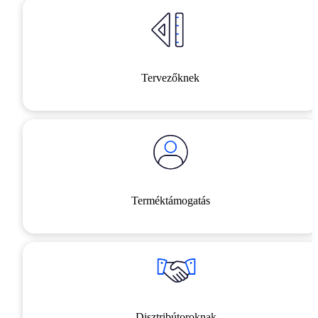
Tervezőknek
Terméktámogatás
Disztribútoroknak