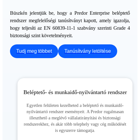
Büszkén jelentjük be, hogy a Predor Enterprise beléptető
rendszer megfelelőségi tanúsítványt kapott, amely igazolja,
hogy teljesíti az EN 60839-11-1 szabvány szerinti Grade 4
biztonsági szint követelményeit.
Tudj meg többet
Tanúsítvány letöltése
Beléptető- és munkaidő-nyilvántartó rendszer
Egyetlen felületen kezelheted a beléptető és munkaidő-
nyilvántartó rendszer eseményeit. A Predor rugalmasan
illeszthető a meglévő vállalatirányítási és biztonsági
rendszerekhez, és akár több telephely vagy cég működését
is egyszerre támogatja.