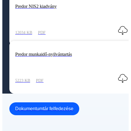
Predor NIS2 kiadvány
12034 KB
PDF
Predor munkaidő-nyilvántartás
5223 KB
PDF
Dokumentumtár felfedezése