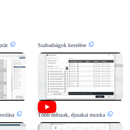
ptár
Szabadságok kezelése
rolása
Több műszak, éjszakai munka