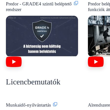
Predor - GRADE4 szintű beléptető
Predor belé
rendszer
funkciók át
Licencbemutatók
Munkaidő-nyilvántartás
Alrendszere