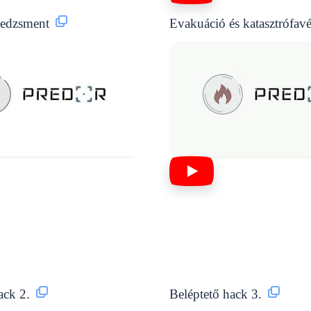
nedzsment
Evakuáció és katasztrófav
ack 2.
Beléptető hack 3.