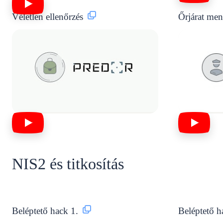
Véletlen ellenőrzés
Őrjárat me
NIS2 és titkosítás
Beléptető hack 1.
Beléptető h