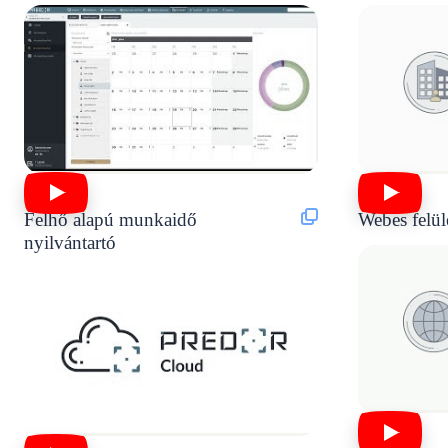
Felhő alapú munkaidő
Webes felül
nyilvántartó