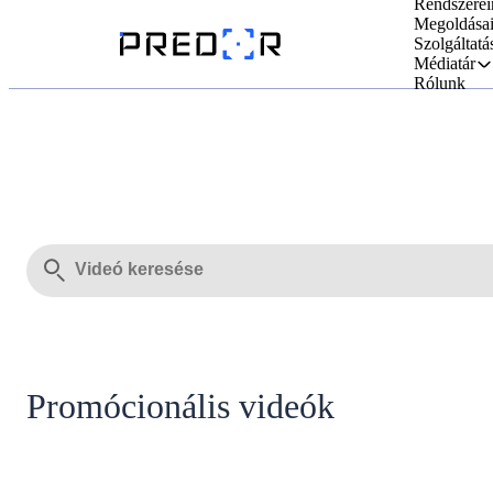
Rendszerei
Megoldása
Szolgáltatá
Médiatár
Rólunk
Promócionális videók