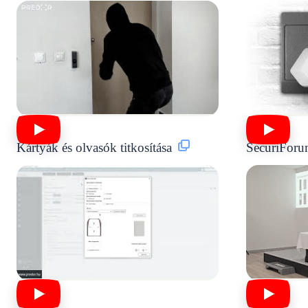
Kártyák és olvasók titkosítása
SecuriFor