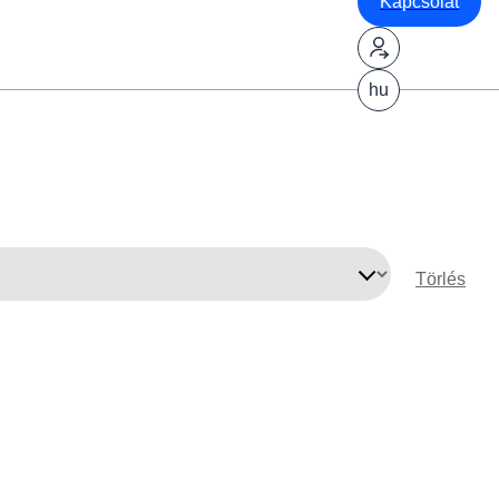
Kapcsolat
hu
Törlés