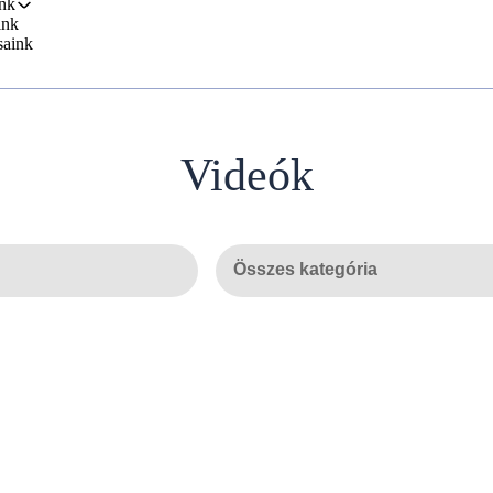
nk
ink
saink
Videók