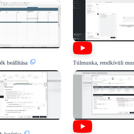
k beállítása
Túlmunka, rendkívüli mu