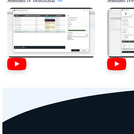
Jelenléti ív beállításai
Jelenléti ív