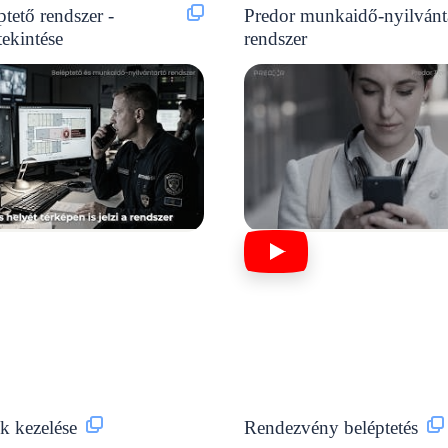
ptető rendszer -
Predor munkaidő-nyilvánt
tekintése
rendszer
k kezelése
Rendezvény beléptetés