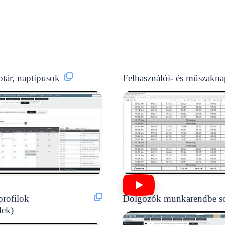
ptár, naptípusok
Felhasználói- és műszakna
rofilok
Dolgozók munkarendbe so
ek)