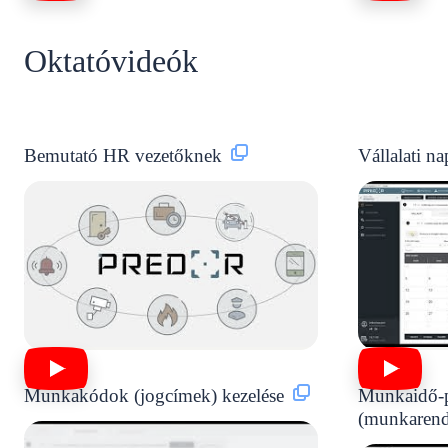
Oktatóvideók
Bemutató HR vezetőknek
Vállalati na
Munkakódok (jogcímek) kezelése
Munkaidő-p
(munkarend