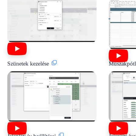
Szünetek kezelése
Műszakpótlé