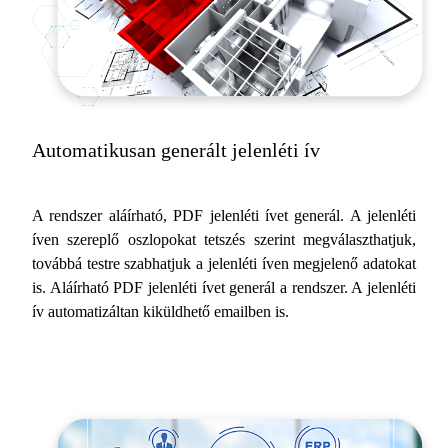
Automatikusan generált jelenléti ív
A rendszer aláírható, PDF jelenléti ívet generál. A jelenléti
íven szereplő oszlopokat tetszés szerint megválaszthatjuk,
továbbá testre szabhatjuk a jelenléti íven megjelenő adatokat
is. Aláírható PDF jelenléti ívet generál a rendszer. A jelenléti
ív automatizáltan kiküldhető emailben is.