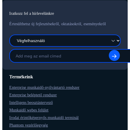
Iratkozz fel a hírlevelünkre
Értesülthetsz új fejlesztésekről, oktatásokról, eseményekről
Termékeink
Enterprise munkaidő-nyilvántartó rendszer
Enterprise beléptető rendszer
Intelligens beosztástervező
Munkaidő webes felület
Irodai érintőképernyős munkaidő terminál
Phantom vezérlőegység