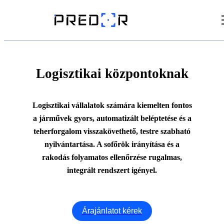
Videók
Cikkek
Logisztikai központoknak
Dokumentumtár
Logisztikai vállalatok számára kiemelten fontos
a járművek gyors, automatizált beléptetése és a
teherforgalom visszakövethető, testre szabható
nyilvántartása. A sofőrök irányítása és a
rakodás folyamatos ellenőrzése rugalmas,
integrált rendszert igényel.
Árajánlatot kérek