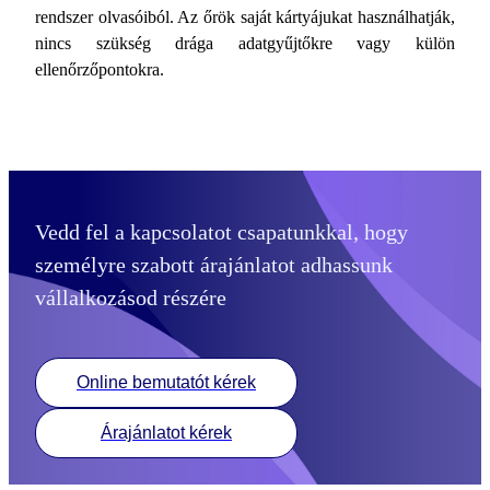
rendszer olvasóiból. Az őrök saját kártyájukat használhatják,
nincs szükség drága adatgyűjtőkre vagy külön
ellenőrzőpontokra.
Vedd fel a kapcsolatot csapatunkkal, hogy
személyre szabott árajánlatot adhassunk
vállalkozásod részére
Online bemutatót kérek
Árajánlatot kérek