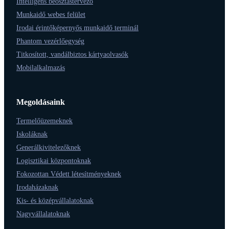
Intelligens beosztástervező
Munkaidő webes felület
Irodai érintőképernyős munkaidő terminál
Phantom vezérlőegység
Titkosított, vandálbiztos kártyaolvasók
Mobilalkalmazás
Megoldásaink
Termelőüzemeknek
Iskoláknak
Generálkivitelezőknek
Logisztikai központoknak
Fokozottan Védett létesítményeknek
Irodaházaknak
Kis- és középvállalatoknak
Nagyvállalatoknak