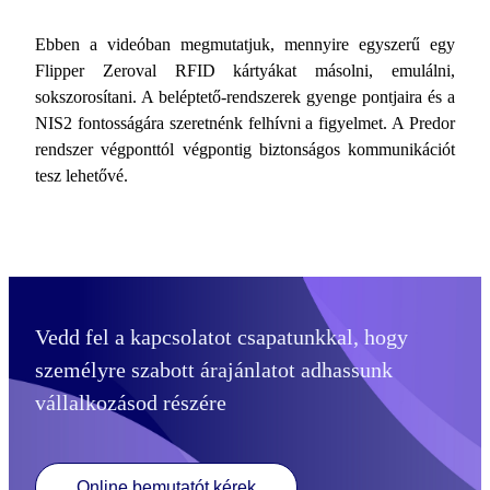
Ebben a videóban megmutatjuk, mennyire egyszerű egy
Flipper Zeroval RFID kártyákat másolni, emulálni,
sokszorosítani. A beléptető-rendszerek gyenge pontjaira és a
NIS2 fontosságára szeretnénk felhívni a figyelmet. A Predor
rendszer végponttól végpontig biztonságos kommunikációt
tesz lehetővé.
Vedd fel a kapcsolatot csapatunkkal, hogy
személyre szabott árajánlatot adhassunk
vállalkozásod részére
Online bemutatót kérek