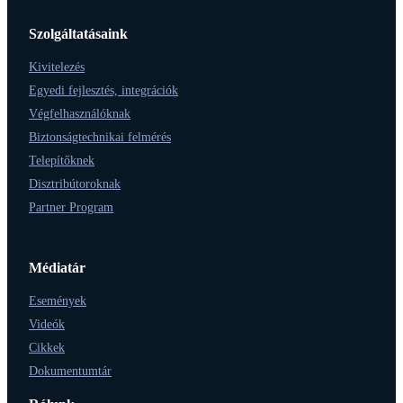
Szolgáltatásaink
Kivitelezés
Egyedi fejlesztés, integrációk
Végfelhasználóknak
Biztonságtechnikai felmérés
Telepítőknek
Disztribútoroknak
Partner Program
Médiatár
Események
Videók
Cikkek
Dokumentumtár