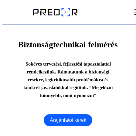
Videók
Cikkek
Biztonságtechnikai felmérés
Dokumentumtár
Sokéves tervezési, fejlesztési tapasztalattal
rendelkezünk. Rámutatunk a biztonsági
résekre, legkritikusabb problémákra és
konkrét javaslatokkal segítünk. “Megelőzni
könnyebb, mint nyomozni”
Árajánlatot kérek