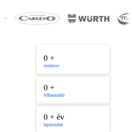
0
+
rendszer
0
+
felhasználó
0
+ év
tapasztalat