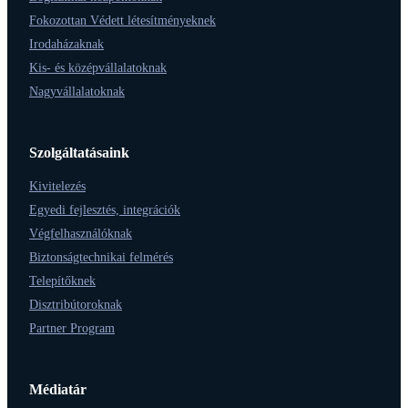
Fokozottan Védett létesítményeknek
Irodaházaknak
Kis- és középvállalatoknak
Nagyvállalatoknak
Szolgáltatásaink
Kivitelezés
Egyedi fejlesztés, integrációk
Végfelhasználóknak
Biztonságtechnikai felmérés
Telepítőknek
Disztribútoroknak
Partner Program
Médiatár