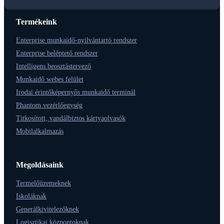
Termékeink
Enterprise munkaidő-nyilvántartó rendszer
Enterprise beléptető rendszer
Intelligens beosztástervező
Munkaidő webes felület
Irodai érintőképernyős munkaidő terminál
Phantom vezérlőegység
Titkosított, vandálbiztos kártyaolvasók
Mobilalkalmazás
Megoldásaink
Termelőüzemeknek
Iskoláknak
Generálkivitelezőknek
Logisztikai központoknak