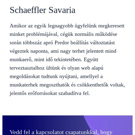
Schaeffler Savaria
Amikor az egyik legnagyobb ügyfelünk megkeresett
minket problémájával, cégük normális működése
során többszáz apró Predor beállítás változtatást
végeztek naponta, ami nagy terhet jelentett mind
munkaerő, mint idő tekintetében. Együtt
terveztasztalhoz ültünk és olyan web alapú
megoldásokat tudtunk nyújtani, amellyel a
munkaterhek megoszthatók és csökkenthetők voltak,
jelentős erőforrásokat szabadítva fel.
Vedd fel a kapcsolatot csapatunkkal, hogy