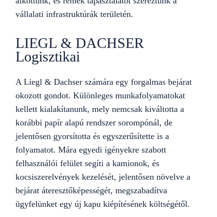
alkottunk, és remek tapasztalatot szereztünk a
vállalati infrastruktúrák területén.
LIEGL & DACHSER
Logisztikai
A Liegl & Dachser számára egy forgalmas bejárat
okozott gondot. Különleges munkafolyamatokat
kellett kialakítanunk, mely nemcsak kiváltotta a
korábbi papír alapú rendszer sorompónál, de
jelentősen gyorsította és egyszerűsítette is a
folyamatot. Mára egyedi igényekre szabott
felhasználói felület segíti a kamionok, és
kocsiszerelvények kezelését, jelentősen növelve a
bejárat áteresztőképességét, megszabadítva
ügyfelünket egy új kapu kiépítésének költségétől.