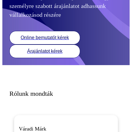
személyre szabott árajánlatot adhassunk
vállalkozásod részére
Online bemutatót kérek
Árajánlatot kérek
Rólunk mondták
Váradi Márk