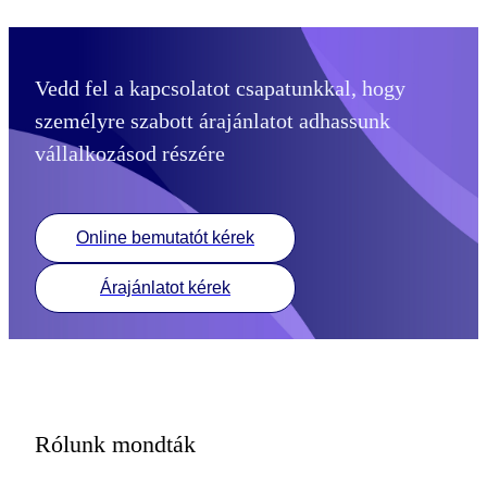
Vedd fel a kapcsolatot csapatunkkal, hogy
személyre szabott árajánlatot adhassunk
vállalkozásod részére
Online bemutatót kérek
Árajánlatot kérek
Rólunk mondták