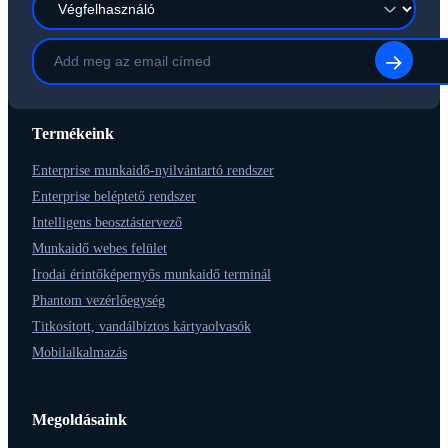
Termékeink
Enterprise munkaidő-nyilvántartó rendszer
Enterprise beléptető rendszer
Intelligens beosztástervező
Munkaidő webes felület
Irodai érintőképernyős munkaidő terminál
Phantom vezérlőegység
Titkosított, vandálbiztos kártyaolvasók
Mobilalkalmazás
Megoldásaink