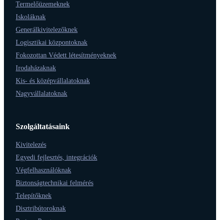
Termelőüzemeknek
Iskoláknak
Generálkivitelezőknek
Logisztikai központoknak
Fokozottan Védett létesítményeknek
Irodaházaknak
Kis- és középvállalatoknak
Nagyvállalatoknak
Szolgáltatásaink
Kivitelezés
Egyedi fejlesztés, integrációk
Végfelhasználóknak
Biztonságtechnikai felmérés
Telepítőknek
Disztribútoroknak