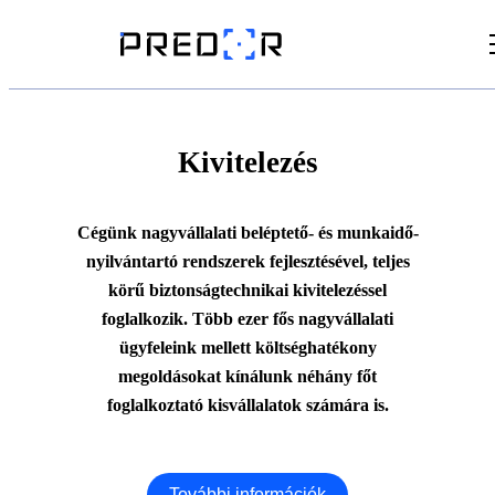
Videók
Cikkek
Kivitelezés
Dokumentumtár
Cégünk nagyvállalati beléptető- és munkaidő-
nyilvántartó rendszerek fejlesztésével, teljes
körű biztonságtechnikai kivitelezéssel
foglalkozik. Több ezer fős nagyvállalati
ügyfeleink mellett költséghatékony
megoldásokat kínálunk néhány főt
foglalkoztató kisvállalatok számára is.
További információk