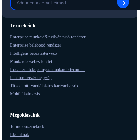
Termékeink
Enterprise munkaidő-nyilvántartó rendszer
Enterprise beléptető rendszer
Intelligens beosztástervező
Munkaidő webes felület
Irodai érintőképernyős munkaidő terminál
Phantom vezérlőegység
Titkosított, vandálbiztos kártyaolvasók
Mobilalkalmazás
Megoldásaink
Termelőüzemeknek
Iskoláknak