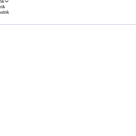
nk
ink
saink