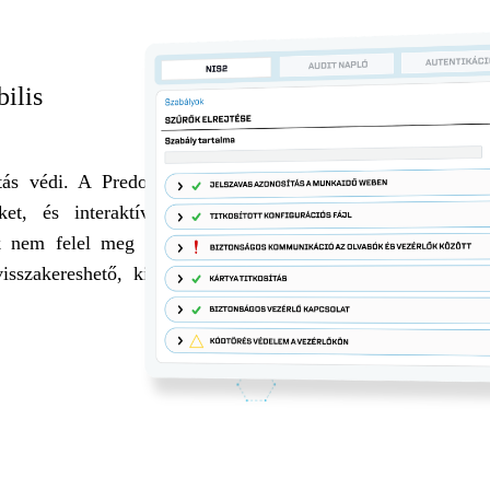
ilis
tás védi. A Predor
et, és interaktív,
ak nem felel meg a
isszakereshető, ki,