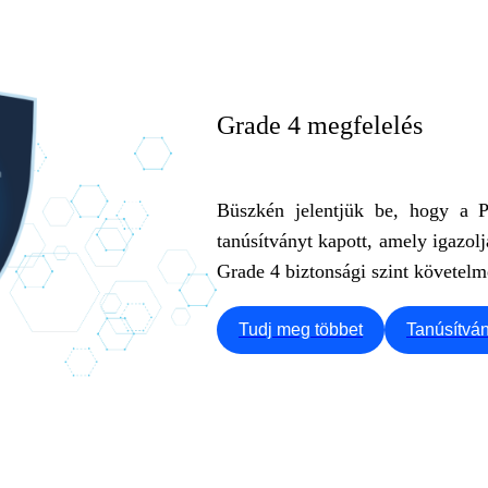
Grade 4 megfelelés
Büszkén jelentjük be, hogy a Pr
tanúsítványt kapott, amely igazol
Grade 4 biztonsági szint követelm
Tudj meg többet
Tanúsítván