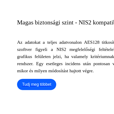
Magas biztonsági szint - NIS2 kompatib
Az adatokat a teljes adatvonalon AES128 titkosí
szoftver figyeli a NIS2 megfelelőségi feltételek
grafikus felületen jelzi, ha valamely kritériumn
rendszer. Egy esetleges incidens után pontosan v
mikor és milyen módosítást hajtott végre.
Tudj meg többet