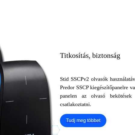
Titkosítás, biztonság
Stid SSCPv2 olvasók használatáva
Predor SSCP kiegészítőpanelre v
panelen az olvasó bekötések f
csatlakoztatni.
Tudj meg többet