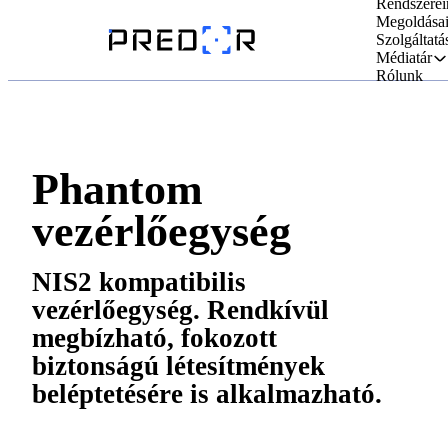
Rendszerei
Megoldása
Szolgáltatá
Médiatár
Rólunk
Phantom
vezérlőegység
NIS2 kompatibilis
vezérlőegység. Rendkívül
megbízható, fokozott
biztonságú létesítmények
beléptetésére is alkalmazható.