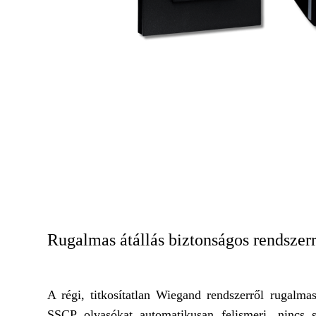
Rugalmas átállás biztonságos rendszer
A régi, titkosítatlan Wiegand rendszerről rugalmas
SSCP olvasókat automatikusan felismeri, nincs