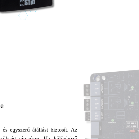
re
 és egyszerű átállást biztosít. Az
 szükség címzésre. Ha különböző