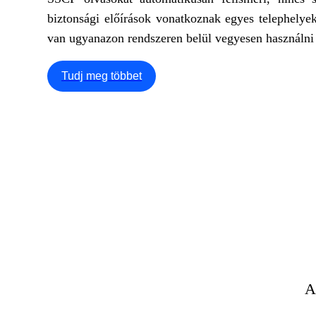
biztonsági előírások vonatkoznak egyes telephelye
van ugyanazon rendszeren belül vegyesen használn
Tudj meg többet
A