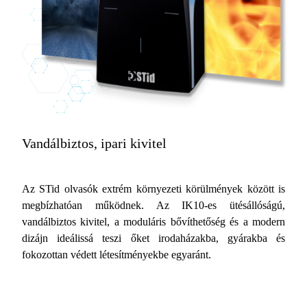
Vandálbiztos, ipari kivitel
Az STid olvasók extrém környezeti körülmények között is
megbízhatóan működnek. Az IK10-es ütésállóságú,
vandálbiztos kivitel, a moduláris bővíthetőség és a modern
dizájn ideálissá teszi őket irodaházakba, gyárakba és
fokozottan védett létesítményekbe egyaránt.