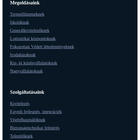
Megoldásaink
Termelőüzemeknek
Iskoláknak
Generálkivitelezőknek
Logisztikai központoknak
Fokozottan Védett létesítményeknek
Irodaházaknak
Kis- és középvállalatoknak
Nagyvállalatoknak
Szolgáltatásaink
Kivitelezés
Egyedi fejlesztés, integrációk
Végfelhasználóknak
Biztonságtechnikai felmérés
Telepítőknek