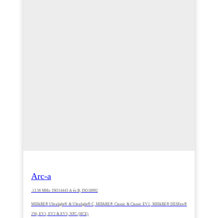
Arc-a
.13.56 MHz: ISO14443 A és B, ISO18092
MIFARE® Ultralight® & Ultralight® C, MIFARE® Classic & Classic EV1, MIFARE® DESFire®
256, EV1, EV2 & EV3, NFC (HCE)