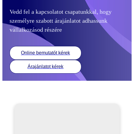
Vedd fel a kapcsolatot csapatunkkal, hogy
személyre szabott árajánlatot adhassunk
vállalkozásod részére
Online bemutatót kérek
Árajánlatot kérek