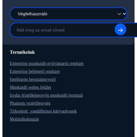
Termékeink
Enterprise munkaidő-nyilvántartó rendszer
Enterprise beléptető rendszer
Intelligens beosztástervező
Munkaidő webes felület
Irodai érintőképernyős munkaidő terminál
Phantom vezérlőegység
Titkosított, vandálbiztos kártyaolvasók
Mobilalkalmazás