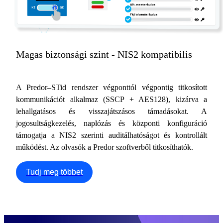
Magas biztonsági szint - NIS2 kompatibilis
A Predor–STid rendszer végponttól végpontig titkosított
kommunikációt alkalmaz (SSCP + AES128), kizárva a
lehallgatásos és visszajátszásos támadásokat. A
jogosultságkezelés, naplózás és központi konfiguráció
támogatja a NIS2 szerinti auditálhatóságot és kontrollált
működést. Az olvasók a Predor szoftverből titkosíthatók.
Tudj meg többet