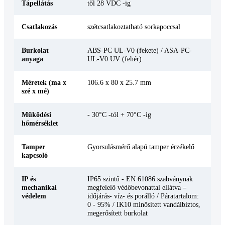
Tápellátás
től 28 VDC -ig
Csatlakozás
szétcsatlakoztatható sorkapoccsal
Burkolat
ABS-PC UL-V0 (fekete) / ASA-PC-
anyaga
UL-V0 UV (fehér)
Méretek (ma x
106.6 x 80 x 25.7 mm
szé x mé)
Működési
- 30°C -tól + 70°C -ig
hőmérséklet
Tamper
Gyorsulásmérő alapú tamper érzékelő
kapcsoló
IP és
IP65 szintű - EN 61086 szabványnak
mechanikai
megfelelő védőbevonattal ellátva –
védelem
időjárás- víz- és porálló / Páratartalom:
0 - 95% / IK10 minősített vandálbiztos,
megerősített burkolat