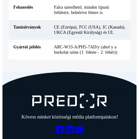
Felszerelés
Falra szerelhető, minden típusú
felületre, beleértve fémre is.
Tanúsítványok
CE (Európa), FCC (USA), IC (Kanada),
UKCA (Egyesül Királyság) és UL
Gyártói jelölés
ARC-W33-A/PH5-7AD/y (ahol y a
burkolat színe (1: fekete - 2: fehér))
Kövess minket közösségi média platformjainkon!