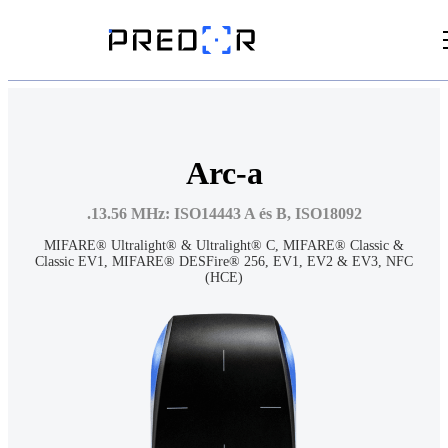
Videók
Cikkek
Arc-a
Dokumentumtár
.13.56 MHz: ISO14443 A és B, ISO18092
MIFARE® Ultralight® & Ultralight® C, MIFARE® Classic &
Classic EV1, MIFARE® DESFire® 256, EV1, EV2 & EV3, NFC
(HCE)