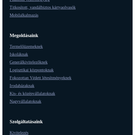
Titkosított, vandálbiztos kártyaolvasók
Mobilalkalmazás
Megoldásaink
Termelőüzemeknek
Iskoláknak
Generálkivitelezőknek
Logisztikai központoknak
Fokozottan Védett létesítményeknek
Irodaházaknak
Kis- és középvállalatoknak
Nagyvállalatoknak
Szolgáltatásaink
Kivitelezés