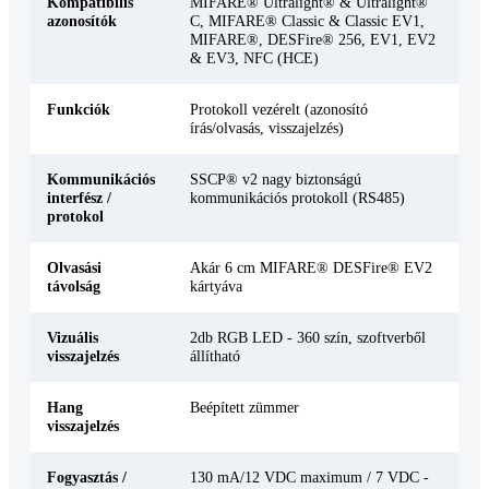
Kompatibilis
MIFARE® Ultralight® & Ultralight®
azonosítók
C, MIFARE® Classic & Classic EV1,
MIFARE®, DESFire® 256, EV1, EV2
& EV3, NFC (HCE)
Funkciók
Protokoll vezérelt (azonosító
írás/olvasás, visszajelzés)
Kommunikációs
SSCP® v2 nagy biztonságú
interfész /
kommunikációs protokoll (RS485)
protokol
Olvasási
Akár 6 cm MIFARE® DESFire® EV2
távolság
kártyáva
Vizuális
2db RGB LED - 360 szín, szoftverből
visszajelzés
állítható
Hang
Beépített zümmer
visszajelzés
Fogyasztás /
130 mA/12 VDC maximum / 7 VDC -