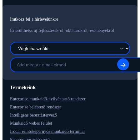
Iratkozz fel a hírlevelünkre
Értesülthetsz új fejlesztésekről, oktatásokról, eseményekről
Termékeink
Enterprise munkaidő-nyilvántartó rendszer
Enterprise beléptető rendszer
Intelligens beosztástervező
Munkaidő webes felület
Irodai érintőképernyős munkaidő terminál
Phantom vezérlőegység