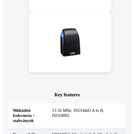
Key features
Működési
13.56 MHz: ISO14443 A és B,
frekvencia /
ISO18092
szabványok