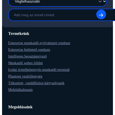
Termékeink
Enterprise munkaidő-nyilvántartó rendszer
Enterprise beléptető rendszer
Intelligens beosztástervező
Munkaidő webes felület
Irodai érintőképernyős munkaidő terminál
Phantom vezérlőegység
Titkosított, vandálbiztos kártyaolvasók
Mobilalkalmazás
Megoldásaink