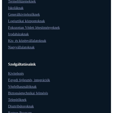
Termelőüzemeknek
Iskoláknak
Generálkivitelezőknek
Logisztikai központoknak
Fokozottan Védett létesítményeknek
Irodaházaknak
Kis- és középvállalatoknak
Nagyvállalatoknak
Szolgáltatásaink
Kivitelezés
Egyedi fejlesztés, integrációk
Végfelhasználóknak
Biztonságtechnikai felmérés
Telepítőknek
Disztribútoroknak
Partner Program