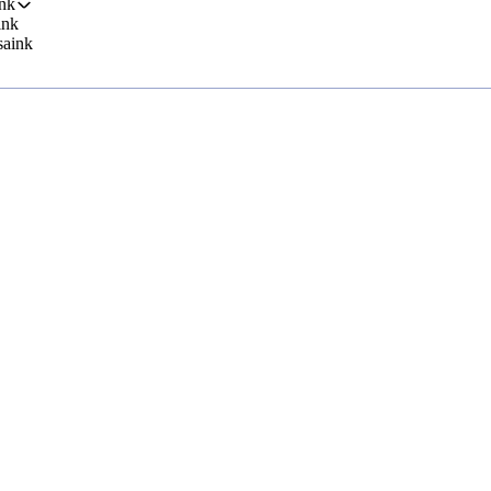
nk
ink
saink