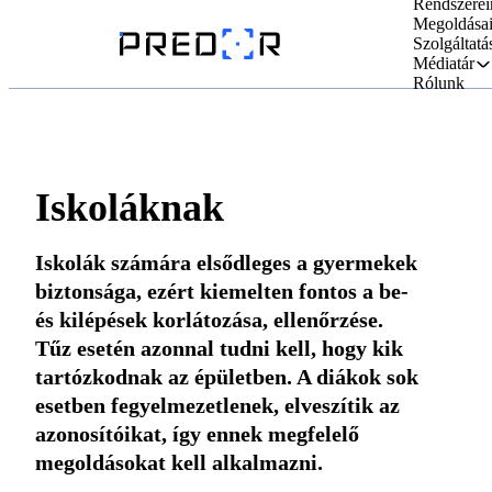
Rendszerei
Megoldása
Szolgáltatá
Médiatár
Rólunk
Iskoláknak
Iskolák számára elsődleges a gyermekek
biztonsága, ezért kiemelten fontos a be-
és kilépések korlátozása, ellenőrzése.
Tűz esetén azonnal tudni kell, hogy kik
tartózkodnak az épületben. A diákok sok
esetben fegyelmezetlenek, elveszítik az
azonosítóikat, így ennek megfelelő
megoldásokat kell alkalmazni.