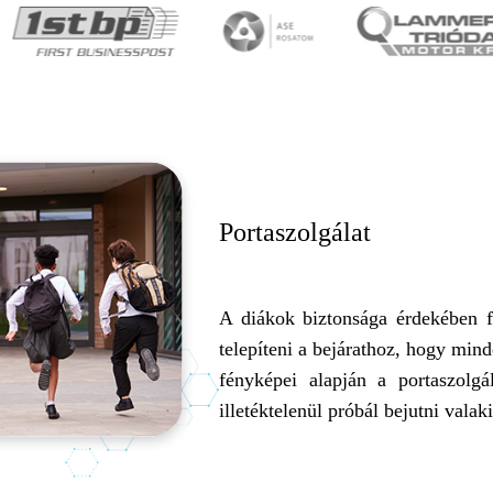
Portaszolgálat
A diákok biztonsága érdekében f
telepíteni a bejárathoz, hogy mind
fényképei alapján a portaszolgá
illetéktelenül próbál bejutni valak