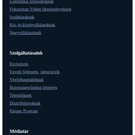
Logisztikai központoknak
Fokozottan Védett létesítményeknek
Irodaházaknak
Kis- és középvállalatoknak
Nagyvállalatoknak
Szolgáltatásaink
Kivitelezés
Egyedi fejlesztés, integrációk
Végfelhasználóknak
Biztonságtechnikai felmérés
Telepítőknek
Disztribútoroknak
Partner Program
Médiatár