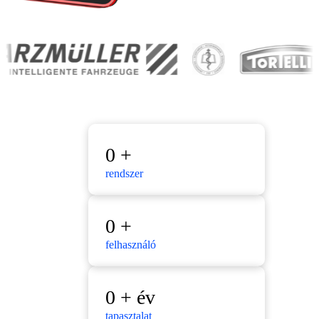
0
+
rendszer
0
+
felhasználó
0
+ év
tapasztalat