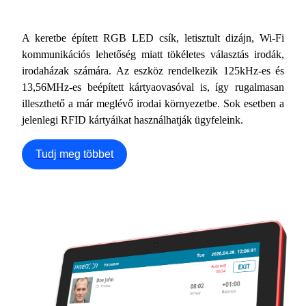
A keretbe épített RGB LED csík, letisztult dizájn, Wi-Fi
kommunikációs lehetőség miatt tökéletes választás irodák,
irodaházak számára. Az eszköz rendelkezik 125kHz-es és
13,56MHz-es beépített kártyaovasóval is, így rugalmasan
illeszthető a már meglévő irodai környezetbe. Sok esetben a
jelenlegi RFID kártyáikat használhatják ügyfeleink.
Tudj meg többet