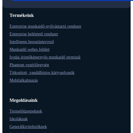
Termékeink
Enterprise munkaidő-nyilvántartó rendszer
Enterprise beléptető rendszer
Intelligens beosztástervező
Munkaidő webes felület
Irodai érintőképernyős munkaidő terminál
Phantom vezérlőegység
Titkosított, vandálbiztos kártyaolvasók
Mobilalkalmazás
Megoldásaink
Termelőüzemeknek
Iskoláknak
Generálkivitelezőknek