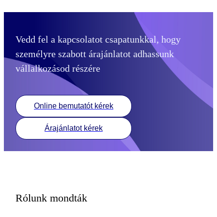
Vedd fel a kapcsolatot csapatunkkal, hogy
személyre szabott árajánlatot adhassunk
vállalkozásod részére
Online bemutatót kérek
Árajánlatot kérek
Rólunk mondták