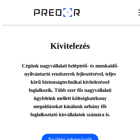
Videók
Cikkek
Kivitelezés
Dokumentumtár
Cégünk nagyvállalati beléptető- és munkaidő-
nyilvántartó rendszerek fejlesztésével, teljes
körű biztonságtechnikai kivitelezéssel
foglalkozik. Több ezer fős nagyvállalati
ügyfeleink mellett költséghatékony
megoldásokat kínálunk néhány főt
foglalkoztató kisvállalatok számára is.
További információk