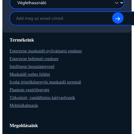
Termékeink
Enterprise munkaidő-nyilvántartó rendszer
Enterprise beléptető rendszer
Intelligens beosztástervező
Munkaidő webes felület
Irodai érintőképernyős munkaidő terminál
Phantom vezérlőegység
Titkosított, vandálbiztos kártyaolvasók
Mobilalkalmazás
Megoldásaink