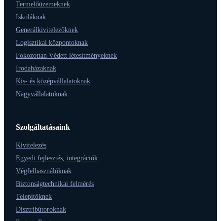
Termelőüzemeknek
Iskoláknak
Generálkivitelezőknek
Logisztikai központoknak
Fokozottan Védett létesítményeknek
Irodaházaknak
Kis- és középvállalatoknak
Nagyvállalatoknak
Szolgáltatásaink
Kivitelezés
Egyedi fejlesztés, integrációk
Végfelhasználóknak
Biztonságtechnikai felmérés
Telepítőknek
Disztribútoroknak