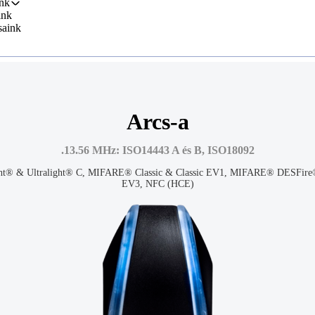
nk
ink
saink
Arcs-a
.13.56 MHz: ISO14443 A és B, ISO18092
ht® & Ultralight® C, MIFARE® Classic & Classic EV1, MIFARE® DESFire
EV3, NFC (HCE)