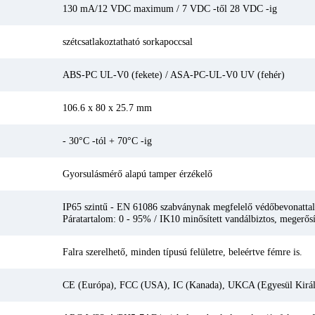
130 mA/12 VDC maximum / 7 VDC -től 28 VDC -ig
szétcsatlakoztatható sorkapoccsal
ABS-PC UL-V0 (fekete) / ASA-PC-UL-V0 UV (fehér)
106.6 x 80 x 25.7 mm
- 30°C -tól + 70°C -ig
Gyorsulásmérő alapú tamper érzékelő
IP65 szintű - EN 61086 szabványnak megfelelő védőbevonattal el
Páratartalom: 0 - 95% / IK10 minősített vandálbiztos, megerősí
Falra szerelhető, minden típusú felületre, beleértve fémre is.
CE (Európa), FCC (USA), IC (Kanada), UKCA (Egyesül Királ