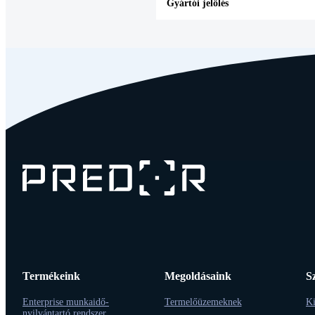
Gyártói jelölés
Termékeink
Megoldásaink
S
Enterprise munkaidő-
Termelőüzemeknek
Ki
nyilvántartó rendszer