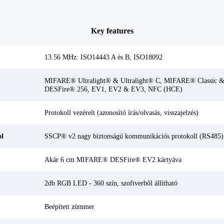
Key features
13.56 MHz: ISO14443 A és B, ISO18092
MIFARE® Ultralight® & Ultralight® C, MIFARE® Classic 
DESFire® 256, EV1, EV2 & EV3, NFC (HCE)
Protokoll vezérelt (azonosító írás/olvasás, visszajelzés)
ol
SSCP® v2 nagy biztonságú kommunikációs protokoll (RS485)
Akár 6 cm MIFARE® DESFire® EV2 kártyáva
2db RGB LED - 360 szín, szoftverből állítható
Beépített zümmer