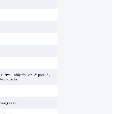
látva – időjárás- víz- és porálló /
tett burkolat
yság) és UL