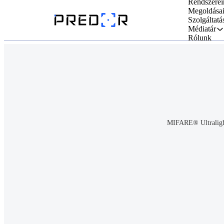
Rendszerei
Megoldása
Szolgáltatá
Médiatár
Rólunk
MIFARE® Ultralig