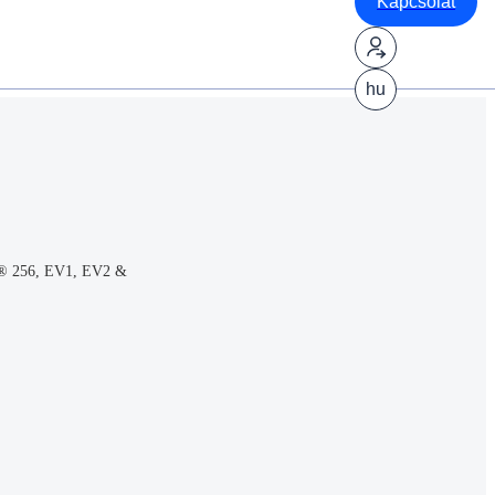
Kapcsolat
hu
® 256, EV1, EV2 &