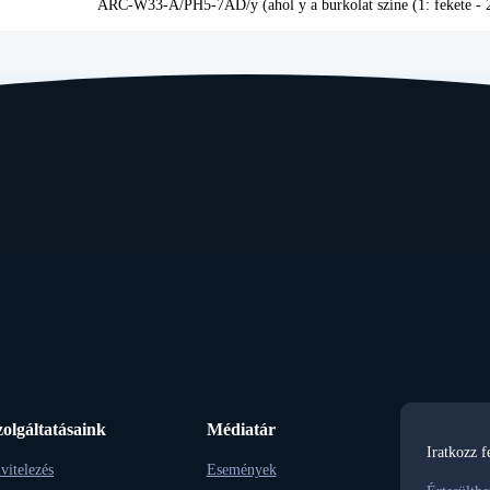
ARC-W33-A/PH5-7AD/y (ahol y a burkolat színe (1: fekete - 2
zolgáltatásaink
Médiatár
Iratkozz f
vitelezés
Események