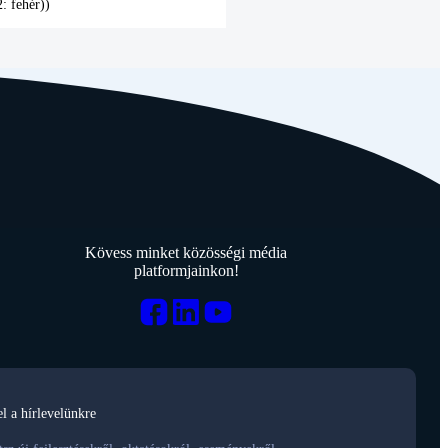
: fehér))
Kövess minket közösségi média
platformjainkon!
el a hírlevelünkre