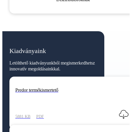
Kiadványaink
Letölthető kiadványunkból megismerkedhetsz
innovatív megoldásainkkal.
Predor termékismertető
5881 KB
PDF