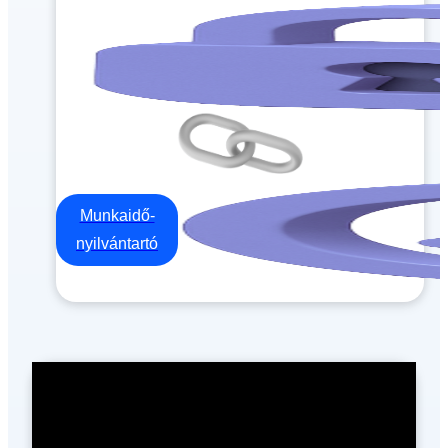
Munkaidő-
nyilvántartó