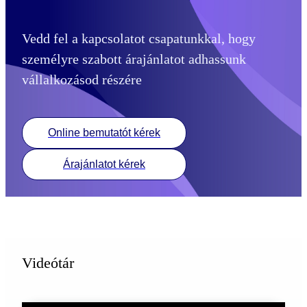
Vedd fel a kapcsolatot csapatunkkal, hogy
személyre szabott árajánlatot adhassunk
vállalkozásod részére
Online bemutatót kérek
Árajánlatot kérek
Videótár