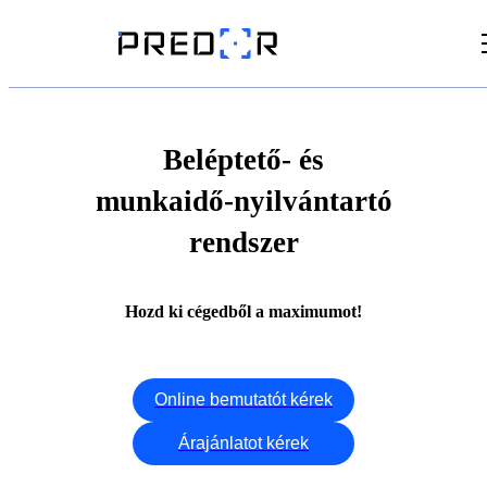
Videók
Cikkek
Beléptető- és
munkaidő-nyilvántartó
Dokumentumtár
rendszer
Hozd ki cégedből a maximumot!
Online bemutatót kérek
Árajánlatot kérek