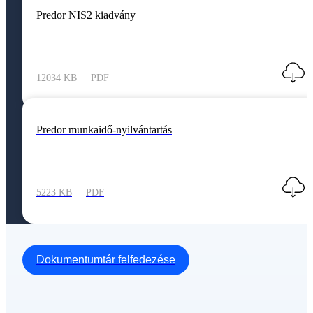
Predor NIS2 kiadvány
12034 KB
PDF
Predor munkaidő-nyilvántartás
5223 KB
PDF
Dokumentumtár felfedezése