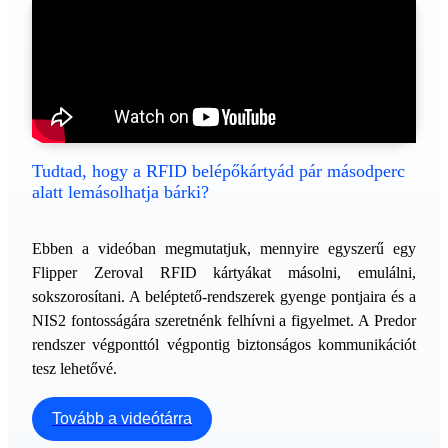
Tudtad, hogy a RFID belépőkártyád pár másodperc
alatt lemásolhatja bárki?
Ebben a videóban megmutatjuk, mennyire egyszerű egy
Flipper Zeroval RFID kártyákat másolni, emulálni,
sokszorosítani. A beléptető-rendszerek gyenge pontjaira és a
NIS2 fontosságára szeretnénk felhívni a figyelmet. A Predor
rendszer végponttól végpontig biztonságos kommunikációt
tesz lehetővé.
Tovább a videótárra