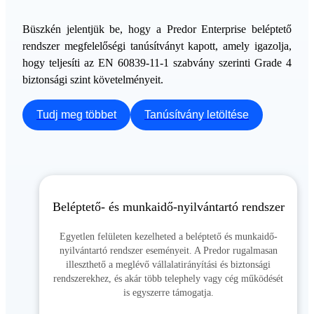
Büszkén jelentjük be, hogy a Predor Enterprise beléptető
rendszer megfelelőségi tanúsítványt kapott, amely igazolja,
hogy teljesíti az EN 60839-11-1 szabvány szerinti Grade 4
biztonsági szint követelményeit.
Tudj meg többet
Tanúsítvány letöltése
Beléptető- és munkaidő-nyilvántartó rendszer
Egyetlen felületen kezelheted a beléptető és munkaidő-
nyilvántartó rendszer eseményeit. A Predor rugalmasan
illeszthető a meglévő vállalatirányítási és biztonsági
rendszerekhez, és akár több telephely vagy cég működését
is egyszerre támogatja.