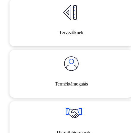
Tervezőknek
Terméktámogatás
Disztribútoroknak