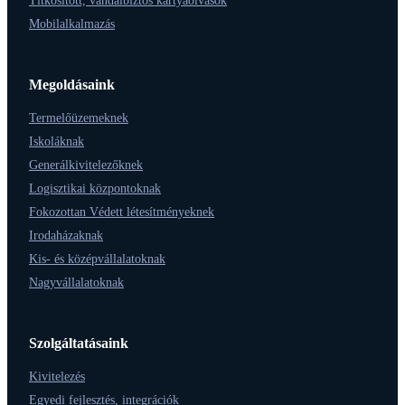
Titkosított, vandálbiztos kártyaolvasók
Mobilalkalmazás
Megoldásaink
Termelőüzemeknek
Iskoláknak
Generálkivitelezőknek
Logisztikai központoknak
Fokozottan Védett létesítményeknek
Irodaházaknak
Kis- és középvállalatoknak
Nagyvállalatoknak
Szolgáltatásaink
Kivitelezés
Egyedi fejlesztés, integrációk