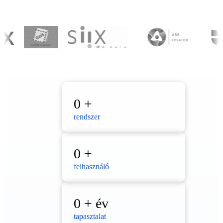
0
+
rendszer
0
+
felhasználó
0
+ év
tapasztalat