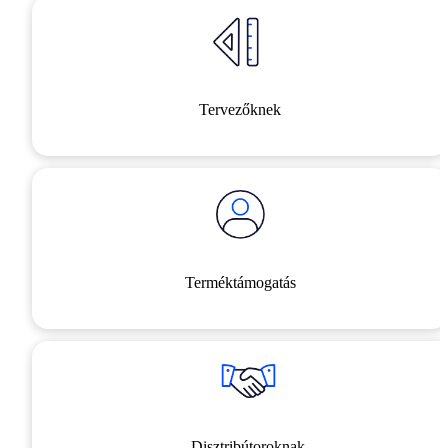
Tervezőknek
Terméktámogatás
Disztribútoroknak