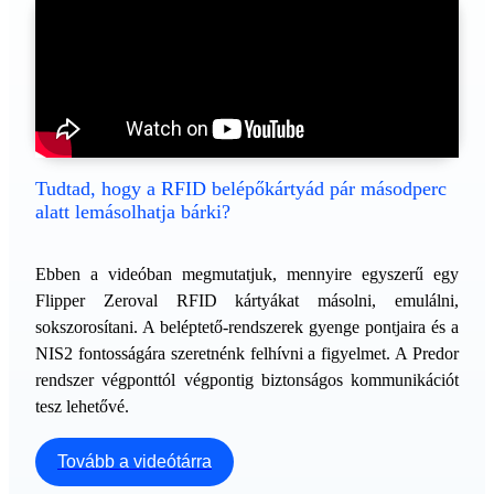
Tudtad, hogy a RFID belépőkártyád pár másodperc
alatt lemásolhatja bárki?
Ebben a videóban megmutatjuk, mennyire egyszerű egy
Flipper Zeroval RFID kártyákat másolni, emulálni,
sokszorosítani. A beléptető-rendszerek gyenge pontjaira és a
NIS2 fontosságára szeretnénk felhívni a figyelmet. A Predor
rendszer végponttól végpontig biztonságos kommunikációt
tesz lehetővé.
Tovább a videótárra