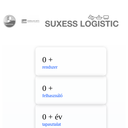
0
+
rendszer
0
+
felhasználó
0
+ év
tapasztalat