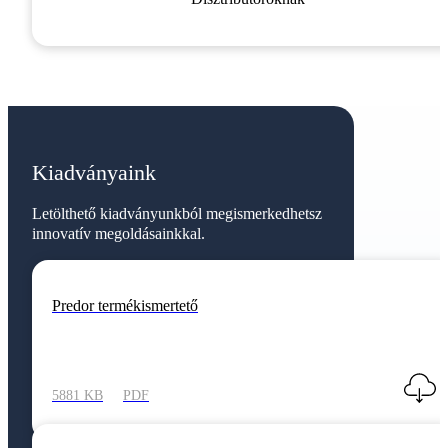
Kiadványaink
Letölthető kiadványunkból megismerkedhetsz
innovatív megoldásainkkal.
Predor termékismertető
5881 KB
PDF