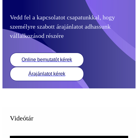
Vedd fel a kapcsolatot csapatunkkal, hogy
személyre szabott árajánlatot adhassunk
vállalkozásod részére
Online bemutatót kérek
Árajánlatot kérek
Videótár