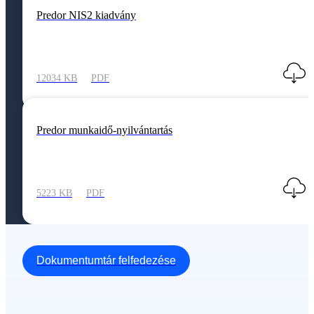
Predor NIS2 kiadvány
12034 KB
PDF
Predor munkaidő-nyilvántartás
5223 KB
PDF
Dokumentumtár felfedezése