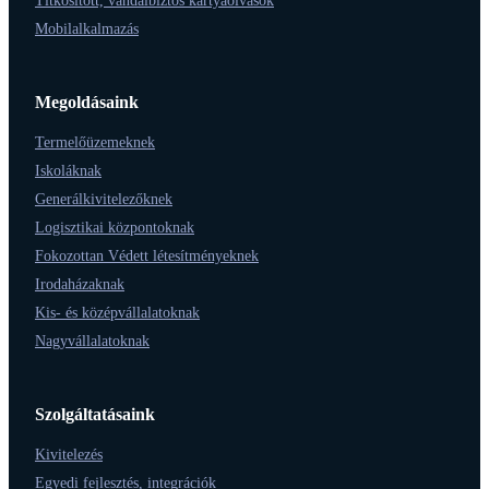
Titkosított, vandálbiztos kártyaolvasók
Mobilalkalmazás
Megoldásaink
Termelőüzemeknek
Iskoláknak
Generálkivitelezőknek
Logisztikai központoknak
Fokozottan Védett létesítményeknek
Irodaházaknak
Kis- és középvállalatoknak
Nagyvállalatoknak
Szolgáltatásaink
Kivitelezés
Egyedi fejlesztés, integrációk