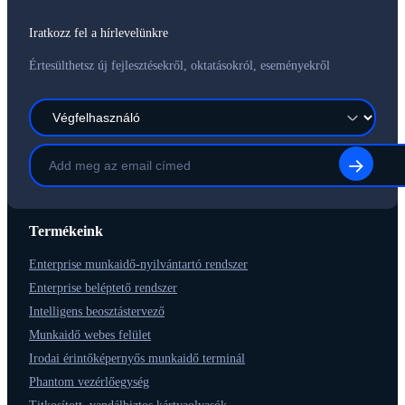
Iratkozz fel a hírlevelünkre
Értesülthetsz új fejlesztésekről, oktatásokról, eseményekről
Termékeink
Enterprise munkaidő-nyilvántartó rendszer
Enterprise beléptető rendszer
Intelligens beosztástervező
Munkaidő webes felület
Irodai érintőképernyős munkaidő terminál
Phantom vezérlőegység