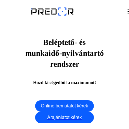
Videók
Cikkek
Beléptető- és
munkaidő-nyilvántartó
Dokumentumtár
rendszer
Hozd ki cégedből a maximumot!
Online bemutatót kérek
Árajánlatot kérek