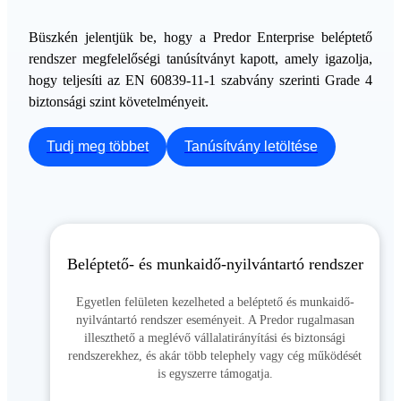
Büszkén jelentjük be, hogy a Predor Enterprise beléptető
rendszer megfelelőségi tanúsítványt kapott, amely igazolja,
hogy teljesíti az EN 60839-11-1 szabvány szerinti Grade 4
biztonsági szint követelményeit.
Tudj meg többet
Tanúsítvány letöltése
Beléptető- és munkaidő-nyilvántartó rendszer
Egyetlen felületen kezelheted a beléptető és munkaidő-
nyilvántartó rendszer eseményeit. A Predor rugalmasan
illeszthető a meglévő vállalatirányítási és biztonsági
rendszerekhez, és akár több telephely vagy cég működését
is egyszerre támogatja.