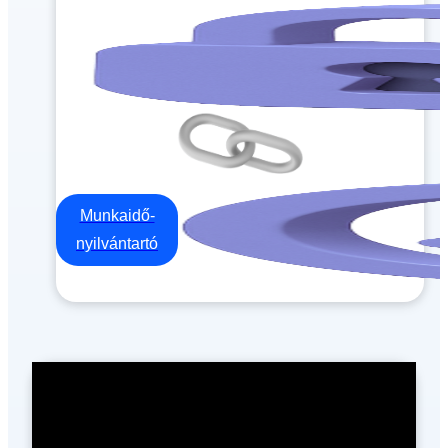
Munkaidő-
nyilvántartó