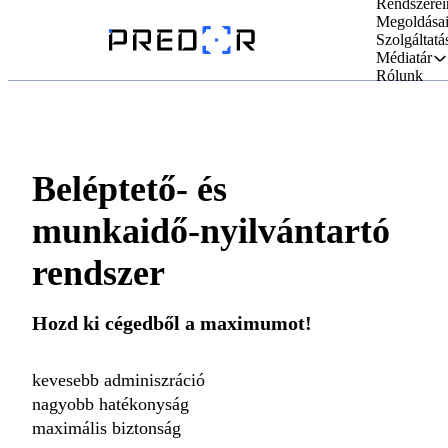
Rendszerei
Megoldása
Szolgáltatá
Médiatár
Rólunk
Beléptető- és
munkaidő-nyilvántartó
rendszer
Hozd ki cégedből a maximumot!
kevesebb adminiszráció
nagyobb hatékonyság
maximális biztonság