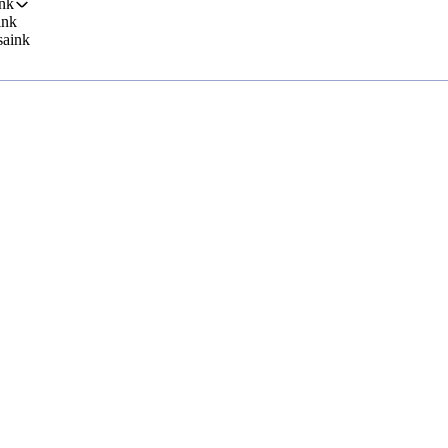
nk
ink
saink