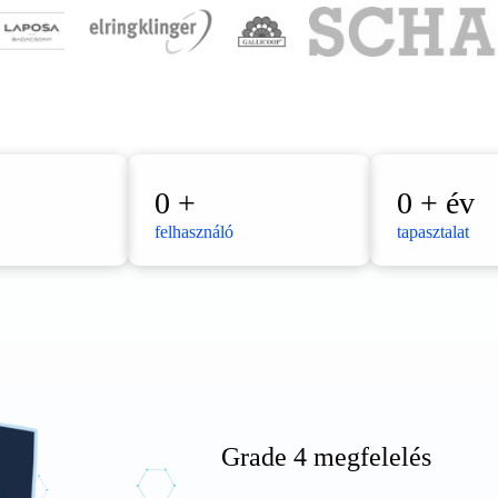
0
+
0
+ év
felhasználó
tapasztalat
Grade 4 megfelelés