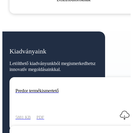
Kiadványaink
Letölthető kiadványunkból megismerkedhetsz
innovatív megoldásainkkal.
Predor termékismertető
5881 KB
PDF