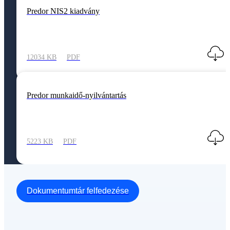
Predor NIS2 kiadvány
12034 KB
PDF
Predor munkaidő-nyilvántartás
5223 KB
PDF
Dokumentumtár felfedezése