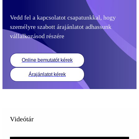
Vedd fel a kapcsolatot csapatunkkal, hogy
személyre szabott árajánlatot adhassunk
vállalkozásod részére
Online bemutatót kérek
Árajánlatot kérek
Videótár