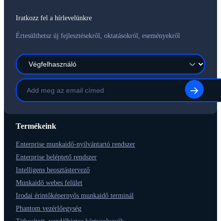
Iratkozz fel a hírlevelünkre
Értesülthetsz új fejlesztésekről, oktatásokról, eseményekről
Termékeink
Enterprise munkaidő-nyilvántartó rendszer
Enterprise beléptető rendszer
Intelligens beosztástervező
Munkaidő webes felület
Irodai érintőképernyős munkaidő terminál
Phantom vezérlőegység