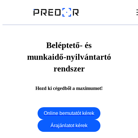
Videók
Cikkek
Beléptető- és
munkaidő-nyilvántartó
Dokumentumtár
rendszer
Hozd ki cégedből a maximumot!
Online bemutatót kérek
Árajánlatot kérek