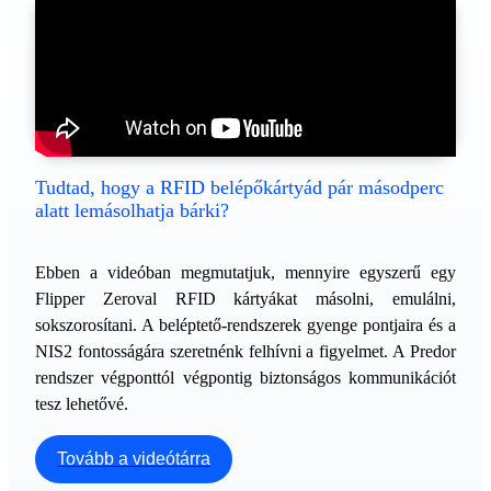
Tudtad, hogy a RFID belépőkártyád pár másodperc
alatt lemásolhatja bárki?
Ebben a videóban megmutatjuk, mennyire egyszerű egy
Flipper Zeroval RFID kártyákat másolni, emulálni,
sokszorosítani. A beléptető-rendszerek gyenge pontjaira és a
NIS2 fontosságára szeretnénk felhívni a figyelmet. A Predor
rendszer végponttól végpontig biztonságos kommunikációt
tesz lehetővé.
Tovább a videótárra