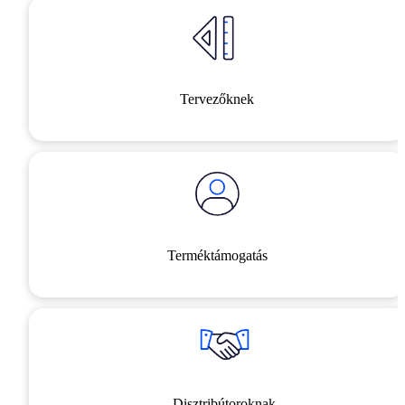
Tervezőknek
Terméktámogatás
Disztribútoroknak