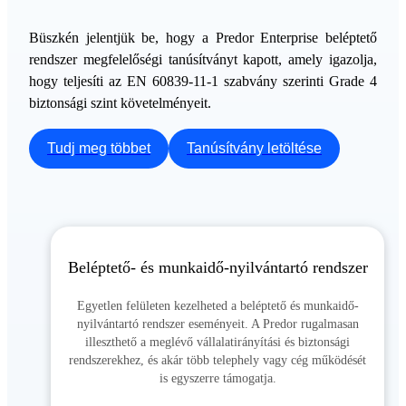
Büszkén jelentjük be, hogy a Predor Enterprise beléptető
rendszer megfelelőségi tanúsítványt kapott, amely igazolja,
hogy teljesíti az EN 60839-11-1 szabvány szerinti Grade 4
biztonsági szint követelményeit.
Tudj meg többet
Tanúsítvány letöltése
Beléptető- és munkaidő-nyilvántartó rendszer
Egyetlen felületen kezelheted a beléptető és munkaidő-
nyilvántartó rendszer eseményeit. A Predor rugalmasan
illeszthető a meglévő vállalatirányítási és biztonsági
rendszerekhez, és akár több telephely vagy cég működését
is egyszerre támogatja.