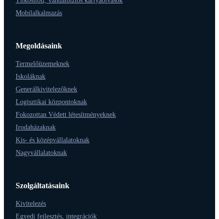
Titkosított, vandálbiztos kártyaolvasók
Mobilalkalmazás
Megoldásaink
Termelőüzemeknek
Iskoláknak
Generálkivitelezőknek
Logisztikai központoknak
Fokozottan Védett létesítményeknek
Irodaházaknak
Kis- és középvállalatoknak
Nagyvállalatoknak
Szolgáltatásaink
Kivitelezés
Egyedi fejlesztés, integrációk