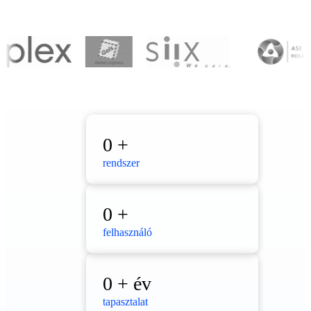
0
+
rendszer
0
+
felhasználó
0
+ év
tapasztalat