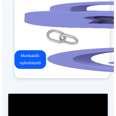
Munkaidő-
nyilvántartó