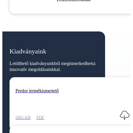
Kiadványaink
Letölthető kiadványunkból megismerkedhetsz
innovatív megoldásainkkal.
Predor termékismertető
5881 KB
PDF