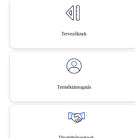
Tervezőknek
Terméktámogatás
Disztribútoroknak