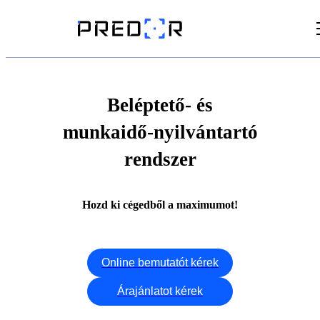
Videók
Cikkek
Beléptető- és
munkaidő-nyilvántartó
Dokumentumtár
rendszer
Hozd ki cégedből a maximumot!
Online bemutatót kérek
Árajánlatot kérek