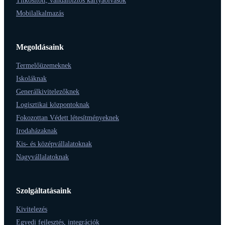
Titkosított, vandálbiztos kártyaolvasók
Mobilalkalmazás
Megoldásaink
Termelőüzemeknek
Iskoláknak
Generálkivitelezőknek
Logisztikai központoknak
Fokozottan Védett létesítményeknek
Irodaházaknak
Kis- és középvállalatoknak
Nagyvállalatoknak
Szolgáltatásaink
Kivitelezés
Egyedi fejlesztés, integrációk