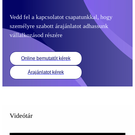
Vedd fel a kapcsolatot csapatunkkal, hogy
személyre szabott árajánlatot adhassunk
vállalkozásod részére
Online bemutatót kérek
Árajánlatot kérek
Videótár