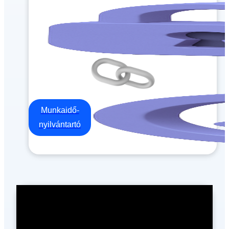
Munkaidő-
nyilvántartó