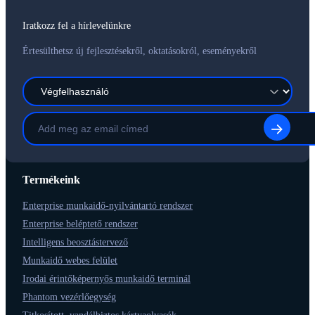
Iratkozz fel a hírlevelünkre
Értesülthetsz új fejlesztésekről, oktatásokról, eseményekről
Termékeink
Enterprise munkaidő-nyilvántartó rendszer
Enterprise beléptető rendszer
Intelligens beosztástervező
Munkaidő webes felület
Irodai érintőképernyős munkaidő terminál
Phantom vezérlőegység