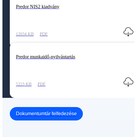
Predor NIS2 kiadvány
12034 KB
PDF
Predor munkaidő-nyilvántartás
5223 KB
PDF
Dokumentumtár felfedezése