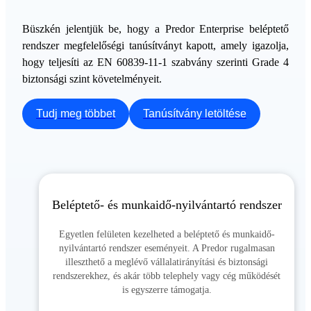
Büszkén jelentjük be, hogy a Predor Enterprise beléptető
rendszer megfelelőségi tanúsítványt kapott, amely igazolja,
hogy teljesíti az EN 60839-11-1 szabvány szerinti Grade 4
biztonsági szint követelményeit.
Tudj meg többet
Tanúsítvány letöltése
Beléptető- és munkaidő-nyilvántartó rendszer
Egyetlen felületen kezelheted a beléptető és munkaidő-
nyilvántartó rendszer eseményeit. A Predor rugalmasan
illeszthető a meglévő vállalatirányítási és biztonsági
rendszerekhez, és akár több telephely vagy cég működését
is egyszerre támogatja.