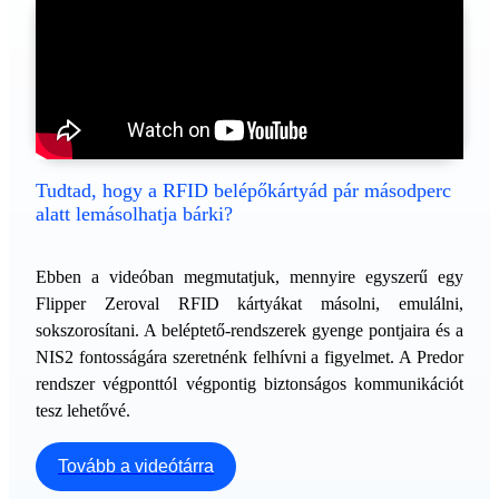
Tudtad, hogy a RFID belépőkártyád pár másodperc
alatt lemásolhatja bárki?
Ebben a videóban megmutatjuk, mennyire egyszerű egy
Flipper Zeroval RFID kártyákat másolni, emulálni,
sokszorosítani. A beléptető-rendszerek gyenge pontjaira és a
NIS2 fontosságára szeretnénk felhívni a figyelmet. A Predor
rendszer végponttól végpontig biztonságos kommunikációt
tesz lehetővé.
Tovább a videótárra