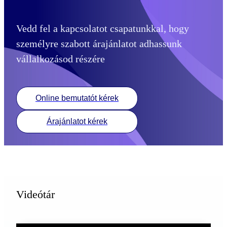
Vedd fel a kapcsolatot csapatunkkal, hogy
személyre szabott árajánlatot adhassunk
vállalkozásod részére
Online bemutatót kérek
Árajánlatot kérek
Videótár