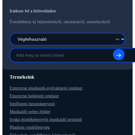
Iratkozz fel a hírlevelünkre
Értesülthetsz új fejlesztésekről, oktatásokról, eseményekről
Termékeink
Enterprise munkaidő-nyilvántartó rendszer
Enterprise beléptető rendszer
Intelligens beosztástervező
Munkaidő webes felület
Irodai érintőképernyős munkaidő terminál
Phantom vezérlőegység