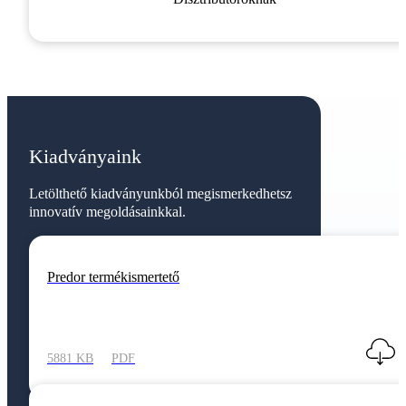
Kiadványaink
Letölthető kiadványunkból megismerkedhetsz
innovatív megoldásainkkal.
Predor termékismertető
5881 KB
PDF