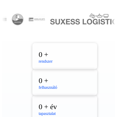
0
+
rendszer
0
+
felhasználó
0
+ év
tapasztalat