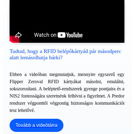
Tudtad, hogy a RFID belépőkártyád pár másodperc
alatt lemásolhatja bárki?
Ebben a videóban megmutatjuk, mennyire egyszerű egy
Flipper Zeroval RFID kártyákat másolni, emulálni,
sokszorosítani. A beléptető-rendszerek gyenge pontjaira és a
NIS2 fontosságára szeretnénk felhívni a figyelmet. A Predor
rendszer végponttól végpontig biztonságos kommunikációt
tesz lehetővé.
Tovább a videótárra