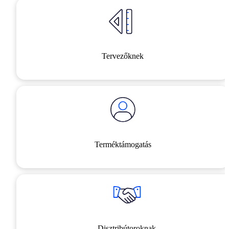
Tervezőknek
Terméktámogatás
Disztribútoroknak