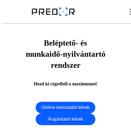
Videók
Cikkek
Beléptető- és
munkaidő-nyilvántartó
Dokumentumtár
rendszer
Hozd ki cégedből a maximumot!
Online bemutatót kérek
Árajánlatot kérek