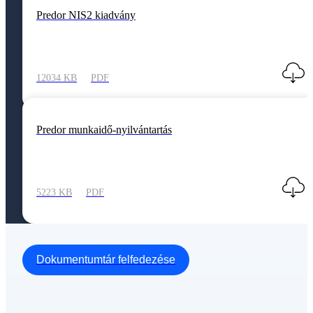
Predor NIS2 kiadvány
12034 KB
PDF
Predor munkaidő-nyilvántartás
5223 KB
PDF
Dokumentumtár felfedezése