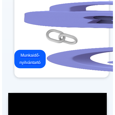
Munkaidő-
nyilvántartó