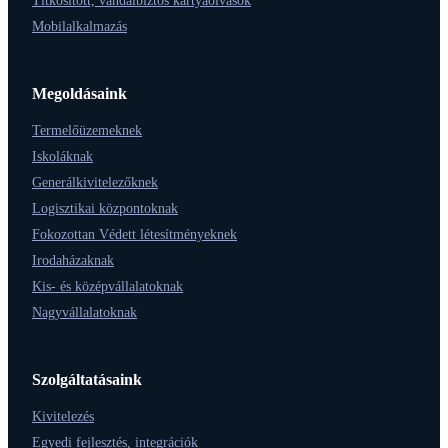
Titkosított, vandálbiztos kártyaolvasók
Mobilalkalmazás
Megoldásaink
Termelőüzemeknek
Iskoláknak
Generálkivitelezőknek
Logisztikai központoknak
Fokozottan Védett létesítményeknek
Irodaházaknak
Kis- és középvállalatoknak
Nagyvállalatoknak
Szolgáltatásaink
Kivitelezés
Egyedi fejlesztés, integrációk