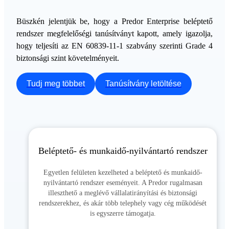
Büszkén jelentjük be, hogy a Predor Enterprise beléptető
rendszer megfelelőségi tanúsítványt kapott, amely igazolja,
hogy teljesíti az EN 60839-11-1 szabvány szerinti Grade 4
biztonsági szint követelményeit.
Tudj meg többet
Tanúsítvány letöltése
Beléptető- és munkaidő-nyilvántartó rendszer
Egyetlen felületen kezelheted a beléptető és munkaidő-
nyilvántartó rendszer eseményeit. A Predor rugalmasan
illeszthető a meglévő vállalatirányítási és biztonsági
rendszerekhez, és akár több telephely vagy cég működését
is egyszerre támogatja.